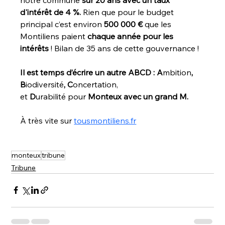
d'intérêt de 4 %.
 Rien que pour le budget 
principal c’est environ 
500 000 € 
que les 
Montiliens paient 
chaque année
pour les 
intérêts
 ! Bilan de 35 ans de cette gouvernance !
Il est temps d’écrire un autre ABCD : A
mbition
, 
B
iodiversité
, C
oncertation, 
et
 D
urabilité
pour
 Monteux avec un grand M.
À très vite sur 
tousmontiliens.fr
monteux
tribune
Tribune