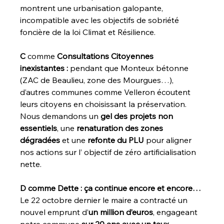
montrent une urbanisation galopante, 
incompatible avec les objectifs de sobriété 
foncière de la loi Climat et Résilience.
C 
comme 
Consultations Citoyennes 
inexistantes : 
pendant que Monteux bétonne 
(ZAC de Beaulieu, zone des Mourgues…), 
d’autres communes comme Velleron écoutent 
leurs citoyens en choisissant la préservation. 
Nous demandons un 
gel des projets non 
essentiels
, une 
renaturation des zones 
dégradées
 et une 
refonte du PLU
 pour aligner 
nos actions sur l’ objectif de zéro artificialisation 
nette.
D comme Dette : ça continue encore et encore…
Le 22 octobre dernier le maire a contracté un 
nouvel emprunt d’
un million d’euros
, engageant 
notre commune 
sur 20 ans avec un taux 