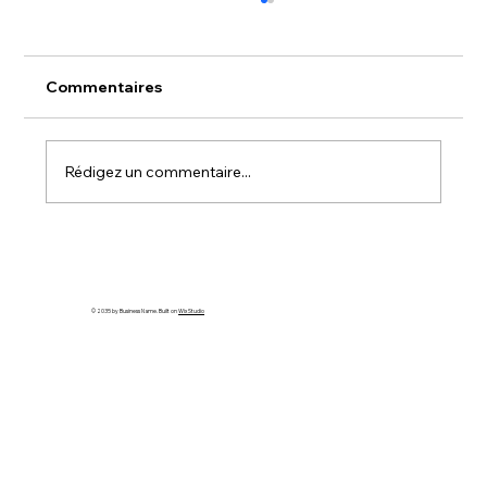
Commentaires
Rédigez un commentaire...
Tourisme à Monteux : l’attractivité au
service des habitants ?
© 2035 by Business Name. Built on
Wix Studio